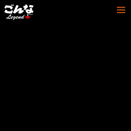
うまいぶんらーめん
HOME
| お店の投稿 |
template.list