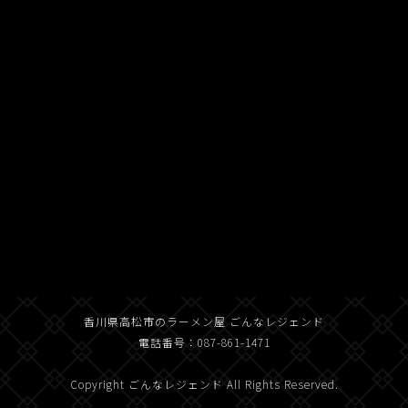
[%article_list_start%]
[%article_list_size:12%]
[%category%]
[!% if (image.url!="") { %]
[!% } %]
[%title%]
[%new:new%] [%article_date_notime_dot%]
[%navi-pagenation%]
香川県高松市のラーメン屋 ごんなレジェンド
電話番号：087-861-1471
Copyright ごんなレジェンド All Rights Reserved.