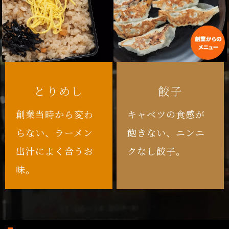
とりめし
餃子
創業当時から変わ
キャベツの食感が
らない、ラーメン
飽きない、ニンニ
出汁によく合うお
クなし餃子。
味。